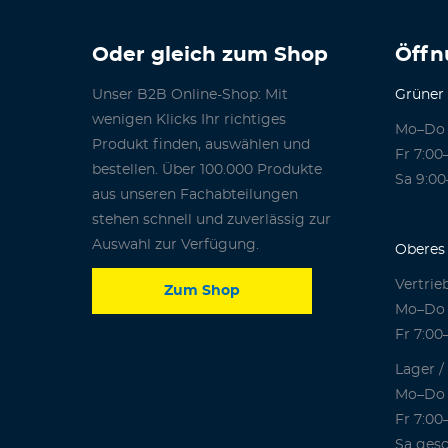
Oder gleich zum Shop
Öffn
Unser B2B Online-Shop: Mit
Grüner
wenigen Klicks Ihr richtiges
Mo–Do 
Produkt finden, auswählen und
Fr 7:00
bestellen. Über 100.000 Produkte
Sa 9:00
aus unseren Fachabteilungen
stehen schnell und zuverlässig zur
Auswahl zur Verfügung.
Oberes 
Vertrie
Zum Shop
Mo–Do 
Fr 7:00
Lager /
Mo–Do 
Fr 7:00
Sa gesc