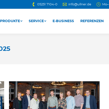
05251 7104-0
info@ullner.de
Mo–D
PRODUKTE
SERVICE
E-BUSINESS
REFERENZEN
PRODUKTE
SERVICE
E-BUSINESS
REFERENZEN
025