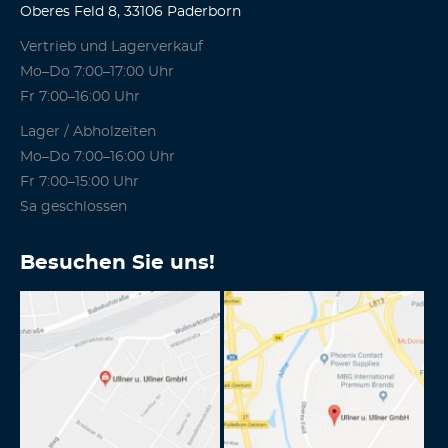
Oberes Feld 8, 33106 Paderborn
Vertrieb und Lagerverkauf
Mo–Do 7:00–17:00 Uhr
Fr 7:00–16:00 Uhr
Lager / Abholzeiten
Mo–Do 7:00–16:00 Uhr
Fr 7:00–15:00 Uhr
Sa geschlossen
Besuchen Sie uns!