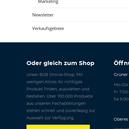
Marketing
Newsletter
Verkaufsgebiete
Oder gleich zum Shop
Öffn
Unser B2B Online-Shop: Mit
Grüner
wenigen Klicks Ihr richtiges
Mo–Do 
Produkt finden, auswählen und
Fr 7:00
bestellen. Über 100.000 Produkte
Sa 9:00
aus unseren Fachabteilungen
stehen schnell und zuverlässig zur
Auswahl zur Verfügung.
Oberes 