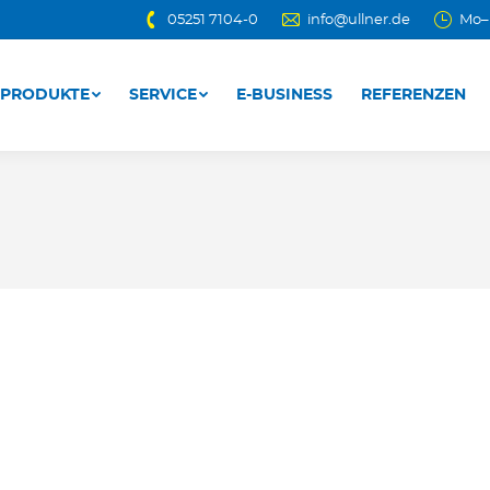
05251 7104-0
info@ullner.de
Mo–D
PRODUKTE
SERVICE
E-BUSINESS
REFERENZEN
PRODUKTE
SERVICE
E-BUSINESS
REFERENZEN