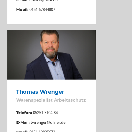
E-Mail:
0151 67844807
Mobil:
Thomas Wrenger
Warenspezialist Arbeitsschutz
05251 7104-84
Telefon:
twrenger@ullner.de
E-Mail:
0151 10835672