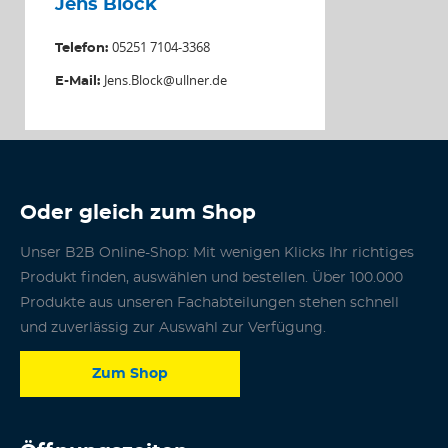
Jens Block
05251 7104-3368
Telefon:
Jens.Block@ullner.de
E-Mail:
Oder gleich zum Shop
Unser B2B Online-Shop: Mit wenigen Klicks Ihr richtiges
Produkt finden, auswählen und bestellen. Über 100.000
Produkte aus unseren Fachabteilungen stehen schnell
und zuverlässig zur Auswahl zur Verfügung.
Zum Shop