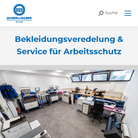
Search:
Suche
Bekleidungsveredelung &
Service für Arbeitsschutz
Sie befinden sich hier: