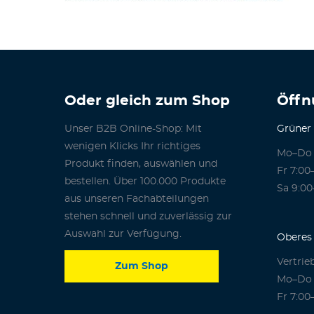
Oder gleich zum Shop
Öffn
Unser B2B Online-Shop: Mit
Grüner
wenigen Klicks Ihr richtiges
Mo–Do 
Produkt finden, auswählen und
Fr 7:00
bestellen. Über 100.000 Produkte
Sa 9:00
aus unseren Fachabteilungen
stehen schnell und zuverlässig zur
Auswahl zur Verfügung.
Oberes 
Vertrie
Zum Shop
Mo–Do 
Fr 7:00