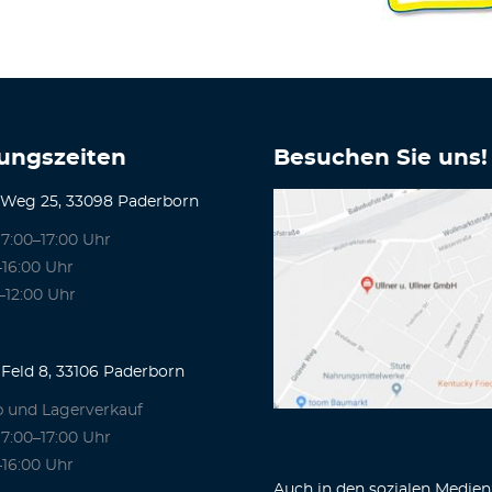
ungszeiten
Besuchen Sie uns!
 Weg 25, 33098 Paderborn
7:00–17:00 Uhr
–16:00 Uhr
–12:00 Uhr
Feld 8, 33106 Paderborn
b und Lagerverkauf
7:00–17:00 Uhr
–16:00 Uhr
Auch in den sozialen Medien