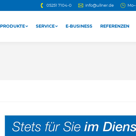
05251 7104-0
info@ullner.de
Mo–D
PRODUKTE
SERVICE
E-BUSINESS
REFERENZEN
PRODUKTE
SERVICE
E-BUSINESS
REFERENZEN