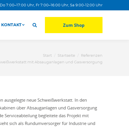
o 7:00–17:00 Uhr, Fr 7:00–16:00 Uhr, Sa 9:00-12:00 Uhr
Zum Shop
KONTAKT
Zum Shop
KONTAKT
:
Start
Startseite
Referenzen
weißwerkstatt mit Absauganlagen und Gasversorgung
n ausgelegte neue Schweißwerkstatt. In den
ißkabinen über Absauganlagen und Gasversorgung
e Serviceabteilung begleitete das Projekt mit
ieht sich als Rundumversorger für Industrie und