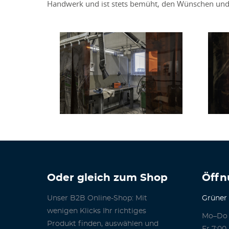
Handwerk und ist stets bemüht, den Wünschen und
Oder gleich zum Shop
Öffn
Unser B2B Online-Shop: Mit
Grüner
wenigen Klicks Ihr richtiges
Mo–Do 
Produkt finden, auswählen und