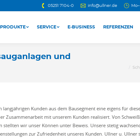
05251 7104-0
info@ullner.de
Mo–D
PRODUKTE
SERVICE
E-BUSINESS
REFERENZEN
PRODUKTE
SERVICE
E-BUSINESS
REFERENZEN
sauganlagen und
Sie befinden sich hier
Sch
 langjährigen Kunden aus dem Bausegment eine eigens für diese
cher Zusammenarbeit mit unserem Kunden realisiert. Von Schwe
n stellten wir unser Können unter Beweis. Unsere stetig wachsend
nstellungen zur Zufriedenheit unseres Kunden. Ullner u. Ullner s