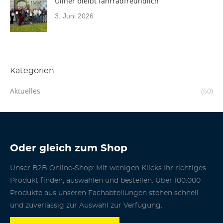
Ullner bleibt fahrradfreundlich
3. Juni 2026
Kategorien
Aktuelles
(60)
Oder gleich zum Shop
Unser B2B Online-Shop: Mit wenigen Klicks Ihr richtiges
Produkt finden, auswählen und bestellen. Über 100.000
Produkte aus unseren Fachabteilungen stehen schnell
und zuverlässig zur Auswahl zur Verfügung.