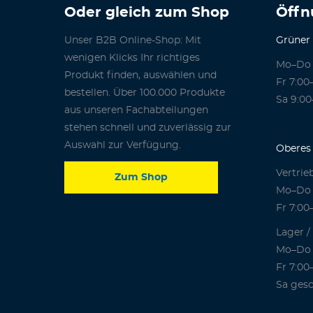
Oder gleich zum Shop
Öffn
Unser B2B Online-Shop: Mit
Grüner
wenigen Klicks Ihr richtiges
Mo–Do 
Produkt finden, auswählen und
Fr 7:00
bestellen. Über 100.000 Produkte
Sa 9:00
aus unseren Fachabteilungen
stehen schnell und zuverlässig zur
Auswahl zur Verfügung.
Oberes 
Vertrie
Zum Shop
Mo–Do 
Fr 7:00
Lager /
Mo–Do 
Fr 7:00
Sa gesc