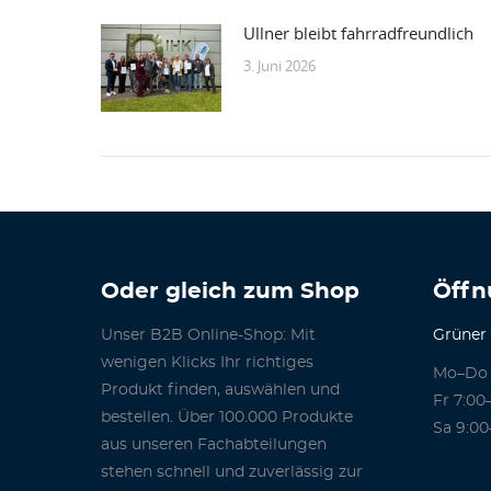
Ullner bleibt fahrradfreundlich
3. Juni 2026
Oder gleich zum Shop
Öffn
Unser B2B Online-Shop: Mit
Grüner
wenigen Klicks Ihr richtiges
Mo–Do 
Produkt finden, auswählen und
Fr 7:00
bestellen. Über 100.000 Produkte
Sa 9:00
aus unseren Fachabteilungen
stehen schnell und zuverlässig zur