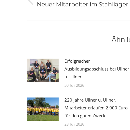
Vorheriger
Neuer Mitarbeiter im Stahllager
Beitrag:
Ähnli
Erfolgreicher
Ausbildungsabschluss bei Ullner
u. Ullner
30. Juli 2026
220 Jahre Ullner u. Ullner.
Mitarbeiter erlaufen 2.000 Euro
für den guten Zweck
28. Juli 2026