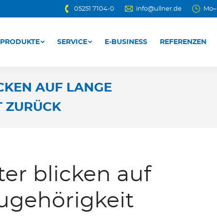
05251 7104-0
info@ullner.de
Mo–D
PRODUKTE
SERVICE
E-BUSINESS
REFERENZEN
PRODUKTE
SERVICE
E-BUSINESS
REFERENZEN
ICKEN AUF LANGE
T ZURÜCK
ter blicken auf
ugehörigkeit